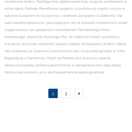
zwiedzania okolicy. Każdego dnia zaplanowane były wyjazdy autokarowe w
różne rejony Podhala. Beneficjenci projektu uczestniczyli między innymi w
spływie Dunajcem do Szczawnicy, zwiedzali Zakopane i Gubałówkę. Dla
osób niepełnosprawnych, poruszających się na wózkach inwalidzkich został
zorganizowany (za specjalnym zezwoleniem Tatrzańskiego Parku
Narodowego) dojazd do Morskiego Oka. W kolejnych dniach uczestnicy
wycieczki otrzymali możliwość wjazdu kolejką na Kasprowy Wierch, odbyli
rejs widokowy po Zalewie Czorsztyńskim oraz wysłuchali gawędy w Izbie
Regionalnej u Gąsiennicy. Pobyt na Podhalu był okraszony piękną
słoneczną pogodą, góralską gościnnością w pensjonacie oraz degustacją
tradycyjnej kwaśnicy przy akompaniamencie kapeli góralskiej.
Nawigacja
1
2
po
wpisach