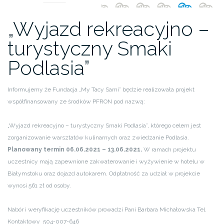
„Wyjazd rekreacyjno –
turystyczny Smaki
Podlasia”
Informujemy że Fundacja „My Tacy Sami” będzie realizowała projekt
współfinansowany ze środków PFRON pod nazwą:
„Wyjazd rekreacyjno – turystyczny Smaki Podlasia”, którego celem jest
zorganizowanie warsztatów kulinarnych oraz zwiedzanie Podlasia.
Planowany termin 06.06.2021 – 13.06.2021.
W ramach projektu
uczestnicy mają zapewnione zakwaterowanie i wyżywienie w hotelu w
Białymstoku oraz dojazd autokarem. Odpłatność za udział w projekcie
wynosi 561 zł od osoby.
Nabór i weryfikację uczestników prowadzi Pani Barbara Michałowska Tel.
Kontaktowy 504-007-646