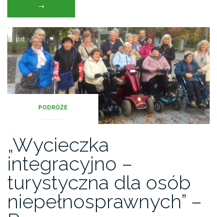
kulturalne
→
–
jak
fotografować
z
sercem””
PODRÓŻE
„Wycieczka
integracyjno –
turystyczna dla osób
niepełnosprawnych” –