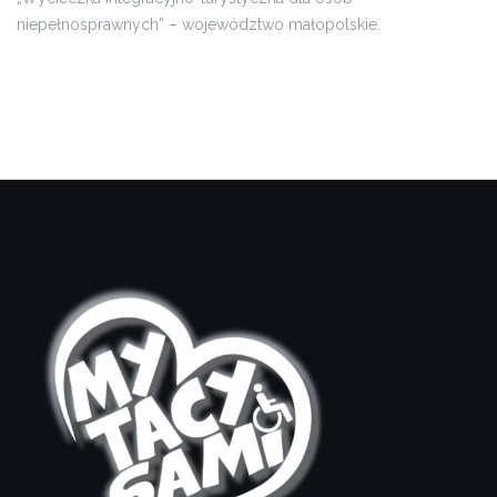
niepełnosprawnych” – województwo małopolskie.