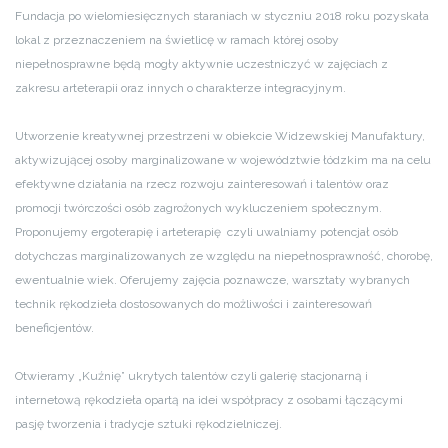
Fundacja po wielomiesięcznych staraniach w styczniu 2018 roku pozyskała
lokal z przeznaczeniem na świetlicę w ramach której osoby
niepełnosprawne będą mogły aktywnie uczestniczyć w zajęciach z
zakresu arteterapii oraz innych o charakterze integracyjnym.
Utworzenie kreatywnej przestrzeni w obiekcie Widzewskiej Manufaktury,
aktywizującej osoby marginalizowane w województwie łódzkim ma na celu
efektywne działania na rzecz rozwoju zainteresowań i talentów oraz
promocji twórczości osób zagrożonych wykluczeniem społecznym.
Proponujemy ergoterapię i arteterapię czyli uwalniamy potencjał osób
dotychczas marginalizowanych ze względu na niepełnosprawność, chorobę,
ewentualnie wiek. Oferujemy zajęcia poznawcze, warsztaty wybranych
technik rękodzieła dostosowanych do możliwości i zainteresowań
beneficjentów.
Otwieramy „Kuźnię” ukrytych talentów czyli galerię stacjonarną i
internetową rękodzieła opartą na idei współpracy z osobami łączącymi
pasję tworzenia i tradycje sztuki rękodzielniczej.