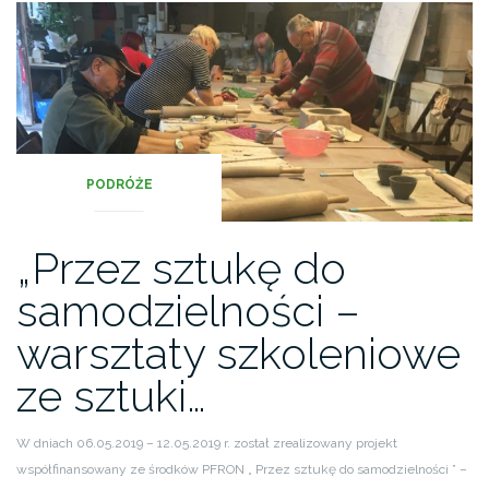
PODRÓŻE
„Przez sztukę do
samodzielności –
warsztaty szkoleniowe
ze sztuki…
W dniach 06.05.2019 – 12.05.2019 r. został zrealizowany projekt
współfinansowany ze środków PFRON „ Przez sztukę do samodzielności ” –