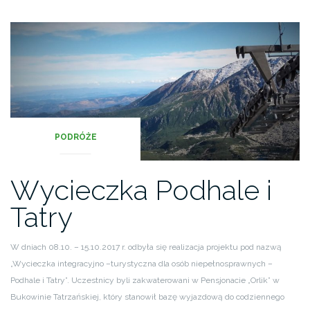
PODRÓŻE
Wycieczka Podhale i
Tatry
W dniach 08.10. – 15.10.2017 r. odbyła się realizacja projektu pod nazwą
„Wycieczka integracyjno –turystyczna dla osób niepełnosprawnych –
Podhale i Tatry”. Uczestnicy byli zakwaterowani w Pensjonacie „Orlik” w
Bukowinie Tatrzańskiej, który stanowił bazę wyjazdową do codziennego