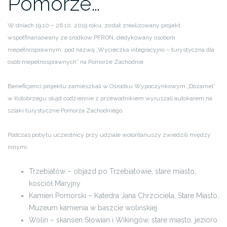
Pomorze…
W dniach 19.10 – 26.10. 2019 roku, został zrealizowany projekt
współfinansowany ze środków PFRON, dedykowany osobom
niepełnosprawnym, pod nazwą „Wycieczka integracyjno – turystyczna dla
osób niepełnosprawnych” na Pomorze Zachodnie.
Beneficjenci projektu zamieszkali w Ośrodku Wypoczynkowym „Dozamel”
w Kołobrzegu skąd codziennie z przewodnikiem wyruszali autokarem na
szlaki turystyczne Pomorza Zachodniego.
Podczas pobytu uczestnicy przy udziale wolontariuszy zwiedzili między
innymi:
Trzebiatów – objazd po Trzebiatowie, stare miasto,
kościół Maryjny
Kamień Pomorski – Katedra Jana Chrzciciela, Stare Miasto,
Muzeum kamienia w baszcie wolińskiej
Wolin – skansen Słowian i Wikingów, stare miasto, jezioro